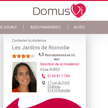
IE SOCIALE
AIDES FINANCIÈRES
ACCÈS
Contacter la résidence
Les Jardins de Roinville
4,3
Note satisfaction sur 131
avis*
Direction de la résidence:
Elisa RIBES
01 60 81 17 40
17 rue du Petit
Château
91410 Roinville