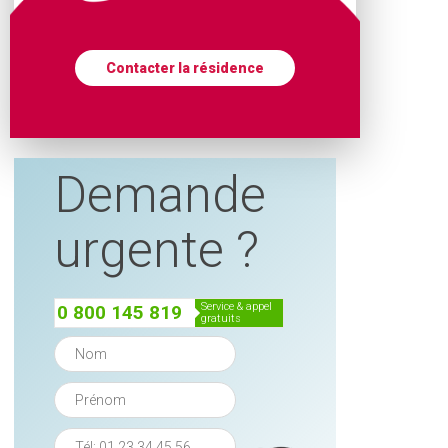
Contacter la résidence
Demande
urgente ?
service & appel
0 800 145 819
gratuits