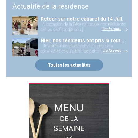
Actualité de la résidence
Retour sur notre cabaret du 14 Juillet !
À l’occasion de la Fête nationale, nos résidents
lire la suite
ont pu profiter d&rsqu [...]
Hier, nos résidents ont pris la route pour une sortie au cinéma !
Un après-midi placé sous le signe de la
lire la suite
convivialité et du plaisir de partag [...]
Toutes les actualités