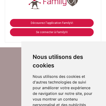
Découvrez l'application FamilyVi
Se connecter à FamilyVi
Nous utilisons des
cookies
Nous utilisons des cookies et
d'autres technologies de suivi
Suivez-nous sur Twitter
pour améliorer votre expérience
de navigation sur notre site, pour
vous montrer un contenu
personnalisé et des publicités
Rejoignez nos équipes